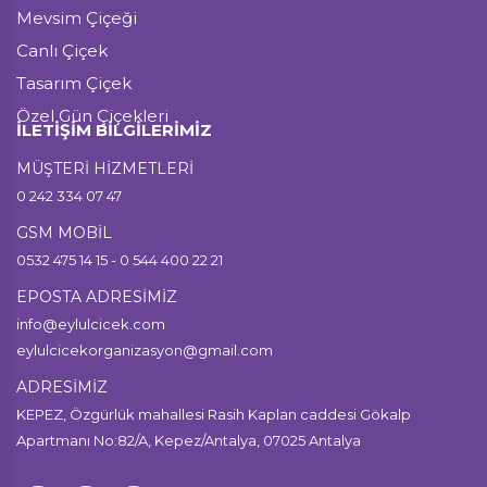
Mevsim Çiçeği
Canlı Çiçek
Tasarım Çiçek
Özel Gün Çiçekleri
İLETİŞİM BİLGİLERİMİZ
MÜŞTERİ HİZMETLERİ
0 242 334 07 47
GSM MOBİL
0532 475 14 15 - 0 544 400 22 21
EPOSTA ADRESİMİZ
info@eylulcicek.com
eylulcicekorganizasyon@gmail.com
ADRESİMİZ
KEPEZ, Özgürlük mahallesi Rasih Kaplan caddesi Gökalp
Apartmanı No:82/A, Kepez/Antalya, 07025 Antalya