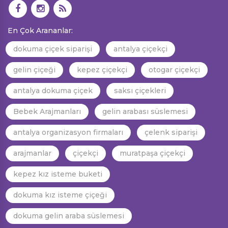
En Çok Arananlar:
dokuma çiçek siparişi
antalya çiçekçi
gelin çiçeği
kepez çiçekçi
otogar çiçekçi
antalya dokuma çiçek
saksı çiçekleri
Bebek Arajmanları
gelin arabası süslemesi
antalya organizasyon firmaları
çelenk siparişi
arajmanlar
çiçekçi
muratpaşa çiçekçi
kepez kız isteme buketi
dokuma kız isteme çiçeği
dokuma gelin araba süslemesi