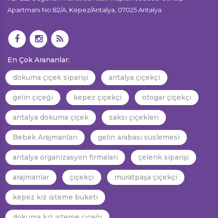
Apartmanı No:82/A, Kepez/Antalya, 07025 Antalya
En Çok Arananlar:
dokuma çiçek siparişi
antalya çiçekçi
gelin çiçeği
kepez çiçekçi
otogar çiçekçi
antalya dokuma çiçek
saksı çiçekleri
Bebek Arajmanları
gelin arabası süslemesi
antalya organizasyon firmaları
çelenk siparişi
arajmanlar
çiçekçi
muratpaşa çiçekçi
kepez kız isteme buketi
dokuma kız isteme çiçeği