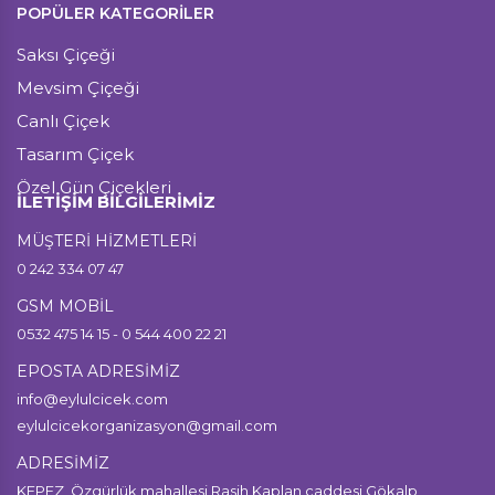
POPÜLER KATEGORİLER
Saksı Çiçeği
Mevsim Çiçeği
Canlı Çiçek
Tasarım Çiçek
Özel Gün Çiçekleri
İLETİŞİM BİLGİLERİMİZ
MÜŞTERİ HİZMETLERİ
0 242 334 07 47
GSM MOBİL
0532 475 14 15 - 0 544 400 22 21
EPOSTA ADRESİMİZ
info@eylulcicek.com
eylulcicekorganizasyon@gmail.com
ADRESİMİZ
KEPEZ, Özgürlük mahallesi Rasih Kaplan caddesi Gökalp