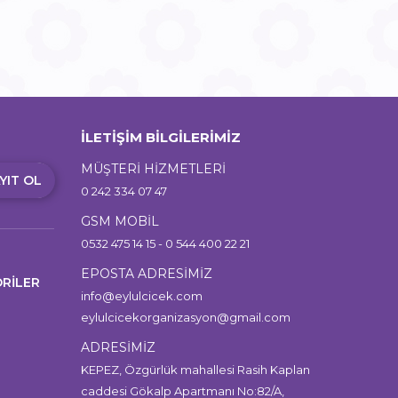
İLETİŞİM BİLGİLERİMİZ
MÜŞTERİ HİZMETLERİ
YIT OL
0 242 334 07 47
GSM MOBİL
0532 475 14 15 - 0 544 400 22 21
EPOSTA ADRESİMİZ
RİLER
info@eylulcicek.com
eylulcicekorganizasyon@gmail.com
ADRESİMİZ
KEPEZ, Özgürlük mahallesi Rasih Kaplan
caddesi Gökalp Apartmanı No:82/A,