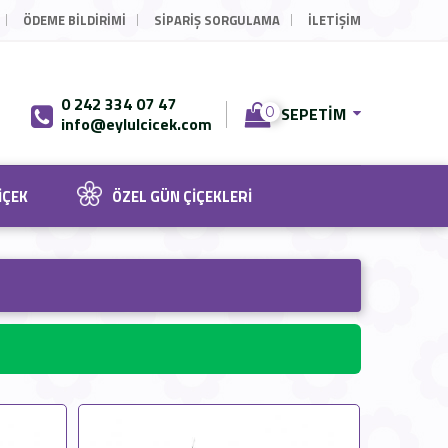
ÖDEME BILDIRIMI
SIPARIŞ SORGULAMA
İLETİŞİM
0 242 334 07 47
SEPETIM
0
info@eylulcicek.com
IÇEK
ÖZEL GÜN ÇIÇEKLERI