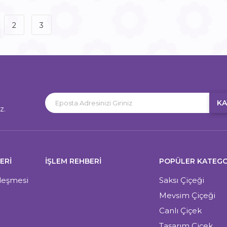
2
3
KA
z.
ERI
İŞLEM REHBERİ
POPÜLER KATEGO
zleşmesi
Saksı Çiçeği
Mevsim Çiçeği
Canlı Çiçek
Tasarım Çiçek