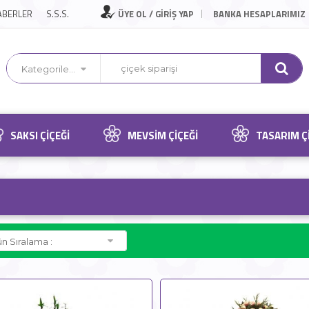
ABERLER
S.S.S.
ÜYE OL / GİRİŞ YAP
BANKA HESAPLARIMIZ
Kategorilerimiz
SAKSI ÇIÇEĞI
MEVSIM ÇIÇEĞI
TASARIM Ç
n Sıralama :