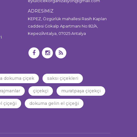
eylulcicekorganizasyon@gmail.com
ADRESİMİZ
KEPEZ, Özgürlük mahallesi Rasih Kaplan
caddesi Gökalp Apartmanı No:82/A,
Kepez/Antalya, 07025 Antalya
i
ya dokuma çiçek
saksı çiçekleri
rajmanlar
çiçekçi
muratpaşa çiçekçi
l çiçeği
dokuma gelin el çiçeği