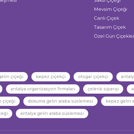
zleşmesi
Saksı Çiçeği
Mevsim Çiçeği
Canlı Çiçek
Tasarım Çiçek
Özel Gün Çiçekler
gelin çiçeği
kepez çiçekçi
otogar çiçekçi
antal
antalya organizasyon firmaları
çelenk siparişi
a
 çiçeği
dokuma gelin araba süslemesi
kepez gelin e
çeği
antalya gelin araba süslemesi