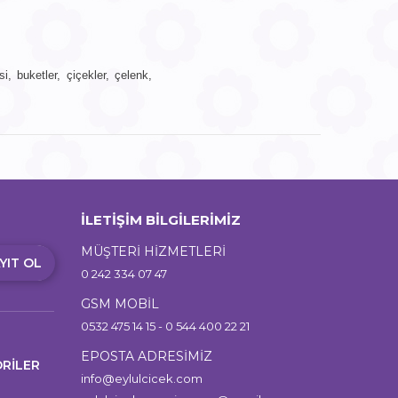
, buketler, çiçekler, çelenk,
İLETİŞİM BİLGİLERİMİZ
MÜŞTERİ HİZMETLERİ
YIT OL
0 242 334 07 47
GSM MOBİL
0532 475 14 15 - 0 544 400 22 21
EPOSTA ADRESİMİZ
RİLER
info@eylulcicek.com