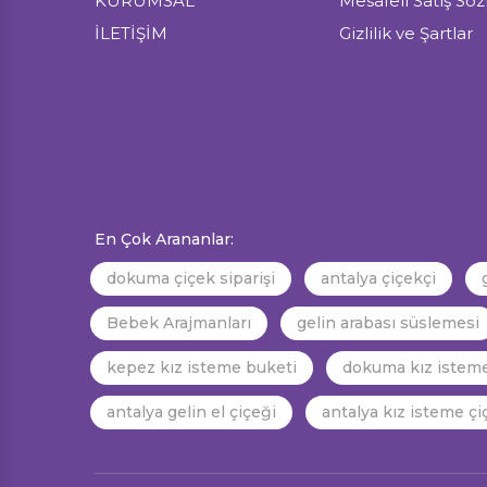
KURUMSAL
Mesafeli Satış Sö
İLETİŞİM
Gizlilik ve Şartlar
En Çok Arananlar:
dokuma çiçek siparişi
antalya çiçekçi
Bebek Arajmanları
gelin arabası süslemesi
kepez kız isteme buketi
dokuma kız isteme
antalya gelin el çiçeği
antalya kız isteme çi