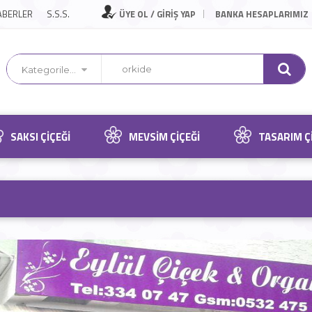
ABERLER
S.S.S.
ÜYE OL / GİRİŞ YAP
BANKA HESAPLARIMIZ
Kategorilerimiz
SAKSI ÇIÇEĞI
MEVSIM ÇIÇEĞI
TASARIM Ç