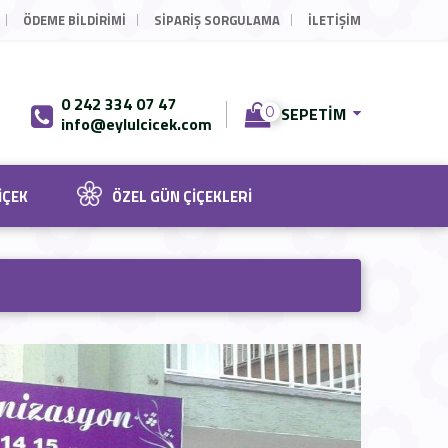
ÖDEME BILDIRIMI
SIPARIŞ SORGULAMA
İLETİŞİM
0 242 334 07 47
SEPETIM
0
info@eylulcicek.com
IÇEK
ÖZEL GÜN ÇIÇEKLERI