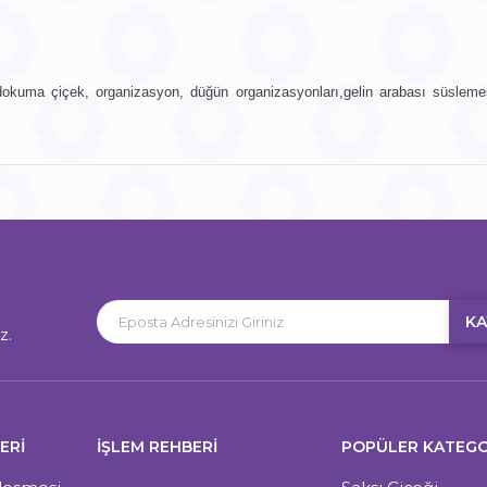
 dokuma çiçek, organizasyon, düğün organizasyonları,gelin arabası süslemesi
KA
z.
ERI
İŞLEM REHBERİ
POPÜLER KATEGO