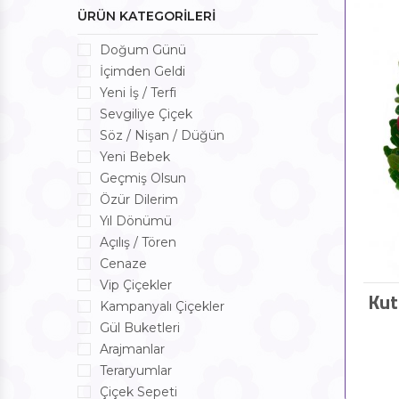
ÜRÜN KATEGORİLERİ
Doğum Günü
İçimden Geldi
Yeni İş / Terfi
Sevgiliye Çiçek
Söz / Nişan / Düğün
Yeni Bebek
Geçmiş Olsun
Özür Dilerim
Yıl Dönümü
Açılış / Tören
Cenaze
Vip Çiçekler
Kut
Kampanyalı Çiçekler
Gül Buketleri
Arajmanlar
Teraryumlar
Çiçek Sepeti