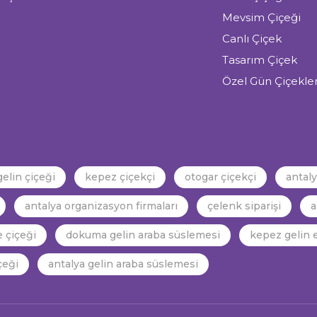
Mevsim Çiçeği
Canlı Çiçek
Tasarım Çiçek
Özel Gün Çiçekler
gelin çiçeği
kepez çiçekçi
otogar çiçekçi
antal
antalya organizasyon firmaları
çelenk siparişi
a
 çiçeği
dokuma gelin araba süslemesi
kepez gelin e
çeği
antalya gelin araba süslemesi