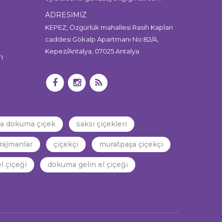
ADRESİMİZ
KEPEZ, Özgürlük mahallesi Rasih Kaplan
caddesi Gökalp Apartmanı No:82/A,
Kepez/Antalya, 07025 Antalya
i
ya dokuma çiçek
saksı çiçekleri
rajmanlar
çiçekçi
muratpaşa çiçekçi
l çiçeği
dokuma gelin el çiçeği