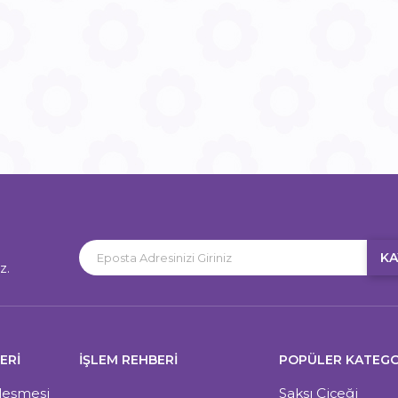
KA
z.
ERI
İŞLEM REHBERİ
POPÜLER KATEGO
zleşmesi
Saksı Çiçeği