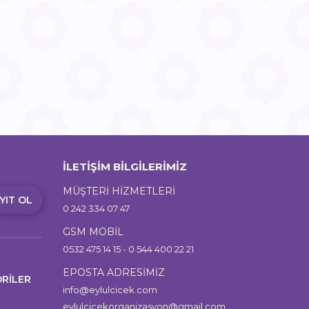
İLETİŞİM BİLGİLERİMİZ
MÜŞTERİ HİZMETLERİ
YIT OL
0 242 334 07 47
GSM MOBİL
0532 475 14 15 - 0 544 400 22 21
EPOSTA ADRESİMİZ
RİLER
info@eylulcicek.com
eylulcicekorganizasyon@gmail.com