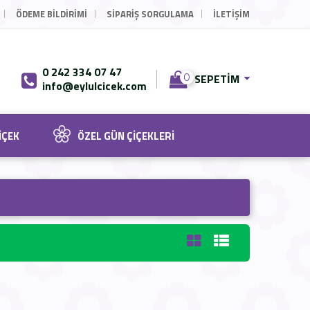
ÖDEME BILDIRIMI
SIPARIŞ SORGULAMA
İLETİŞİM
0 242 334 07 47
SEPETIM
0
info@eylulcicek.com
IÇEK
ÖZEL GÜN ÇIÇEKLERI