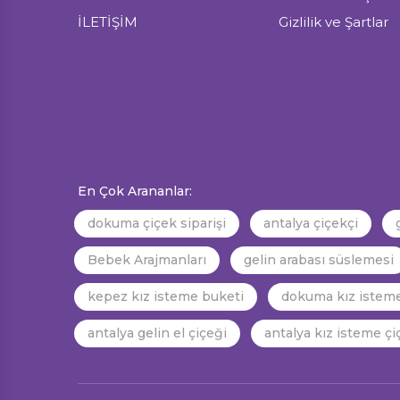
İLETİŞİM
Gizlilik ve Şartlar
En Çok Arananlar:
dokuma çiçek siparişi
antalya çiçekçi
Bebek Arajmanları
gelin arabası süslemesi
kepez kız isteme buketi
dokuma kız isteme
antalya gelin el çiçeği
antalya kız isteme çi