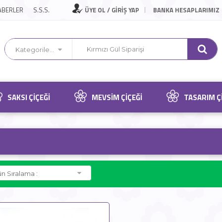
ABERLER
S.S.S.
ÜYE OL / GİRİŞ YAP
BANKA HESAPLARIMIZ
Kategorilerimiz
SAKSI ÇIÇEĞI
MEVSIM ÇIÇEĞI
TASARIM Ç
n Sıralama :