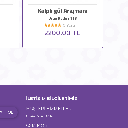
Kalpli gül Arajmanı
Ürün Kodu : 113
0 Yorum
2200.00 TL
İLETİŞİM BİLGİLERİMİZ
MÜŞTERİ HİZMETLERİ
YIT OL
0 242 334 07 47
GSM MOBİL