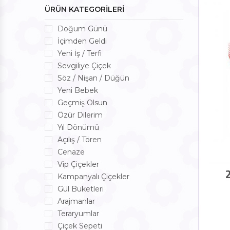
ÜRÜN KATEGORİLERİ
Doğum Günü
İçimden Geldi
Yeni İş / Terfi
Sevgiliye Çiçek
Söz / Nişan / Düğün
Yeni Bebek
Geçmiş Olsun
Özür Dilerim
Yıl Dönümü
Açılış / Tören
Cenaze
Vip Çiçekler
Kampanyalı Çiçekler
Gül Buketleri
Arajmanlar
Teraryumlar
Çiçek Sepeti