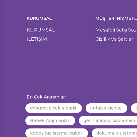
KURUMSAL
MÜŞTERI HIZMETL
KURUMSAL
Mesafeli Satış Sö
İLETİŞİM
Gizlilik ve Şartlar
En Çok Arananlar:
dokuma çiçek siparişi
antalya çiçekçi
Bebek Arajmanları
gelin arabası süslemesi
kepez kız isteme buketi
dokuma kız isteme