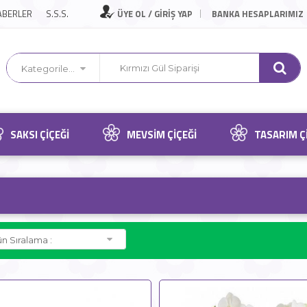
ABERLER
S.S.S.
ÜYE OL / GİRİŞ YAP
BANKA HESAPLARIMIZ
Kategorilerimiz
SAKSI ÇIÇEĞI
MEVSIM ÇIÇEĞI
TASARIM Ç
n Sıralama :