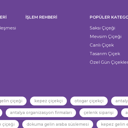
ERI
İŞLEM REHBERİ
POPÜLER KATEGO
zleşmesi
Saksı Çiçeği
Mevsim Çiçeği
Canlı Çiçek
Tasarım Çiçek
Özel Gün Çiçekler
gelin çiçeği
kepez çiçekçi
otogar çiçekçi
antal
antalya organizasyon firmaları
çelenk siparişi
a
 çiçeği
dokuma gelin araba süslemesi
kepez gelin e