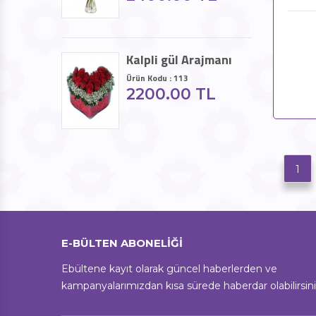
Kalpli gül Arajmanı
Ürün Kodu : 113
2200.00 TL
1
E-BÜLTEN ABONELİĞİ
Ebültene kayıt olarak güncel haberlerden ve
kampanyalarımızdan kısa sürede haberdar olabilirsini