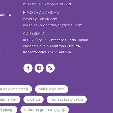
0532 475 14 15 - 0 544 400 22 21
EPOSTA ADRESİMİZ
RİLER
info@eylulcicek.com
eylulcicekorganizasyon@gmail.com
ADRESİMİZ
KEPEZ, Özgürlük mahallesi Rasih Kaplan
caddesi Gökalp Apartmanı No:82/A,
Kepez/Antalya, 07025 Antalya
i
ya dokuma çiçek
saksı çiçekleri
rajmanlar
çiçekçi
muratpaşa çiçekçi
l çiçeği
dokuma gelin el çiçeği