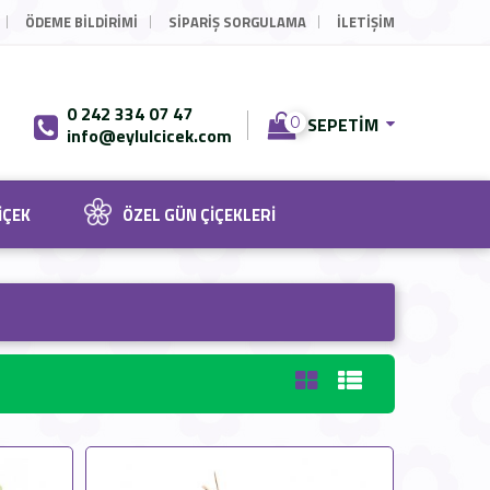
ÖDEME BILDIRIMI
SIPARIŞ SORGULAMA
İLETİŞİM
0 242 334 07 47
SEPETIM
0
info@eylulcicek.com
IÇEK
ÖZEL GÜN ÇIÇEKLERI