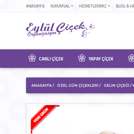
ANASAYFA
KURUMSAL
HİZMETLERİMİZ
BLOG & H
CANLI ÇIÇEK
YAPAY ÇIÇEK
ANASAYFA
/
ÖZEL GÜN ÇIÇEKLERI /
GELIN ÇIÇEĞI /