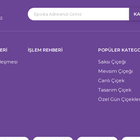
KA
z.
ERI
İŞLEM REHBERİ
POPÜLER KATEGO
zleşmesi
Saksı Çiçeği
Mevsim Çiçeği
Canlı Çiçek
Tasarım Çiçek
Özel Gün Çiçekler