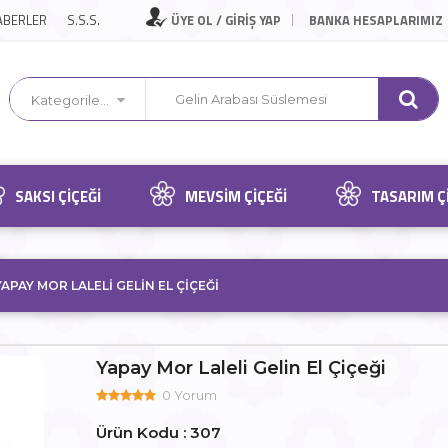
ABERLER
S.S.S.
ÜYE OL / GİRİŞ YAP
BANKA HESAPLARIMIZ
Kategorilerimiz
SAKSI ÇIÇEĞI
MEVSIM ÇIÇEĞI
TASARIM Ç
YAPAY MOR LALELI GELIN EL ÇIÇEĞI
Yapay Mor Laleli Gelin El Çiçeği
0 Yorum
Ürün Kodu : 307