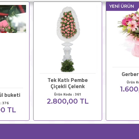
YENİ ÜRÜN
Gerber
Tek Katlı Pembe
Ürün K
Çiçekli Çelenk
1.600
ül buketi
Ürün Kodu : 361
2.800,00 TL
: 376
00 TL