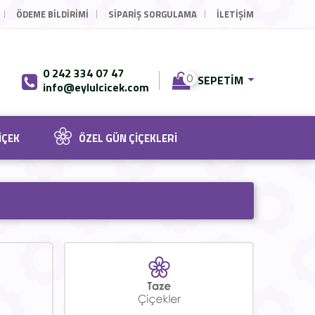
ÖDEME BILDIRIMI
SIPARIŞ SORGULAMA
İLETİŞİM
0 242 334 07 47
SEPETIM
0
info@eylulcicek.com
IÇEK
ÖZEL GÜN ÇIÇEKLERI