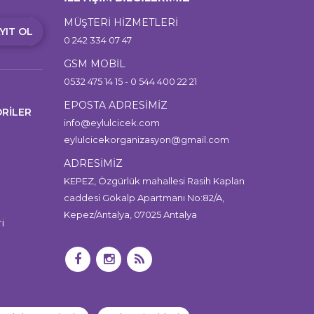
MÜŞTERİ HİZMETLERİ
YIT OL
0 242 334 07 47
GSM MOBİL
0532 475 14 15 - 0 544 400 22 21
EPOSTA ADRESİMİZ
RİLER
info@eylulcicek.com
eylulcicekorganizasyon@gmail.com
ADRESİMİZ
KEPEZ, Özgürlük mahallesi Rasih Kaplan
caddesi Gökalp Apartmanı No:82/A,
Kepez/Antalya, 07025 Antalya
i