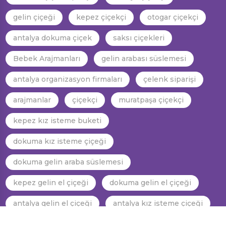
gelin çiçeği
kepez çiçekçi
otogar çiçekçi
antalya dokuma çiçek
saksı çiçekleri
Bebek Arajmanları
gelin arabası süslemesi
antalya organizasyon firmaları
çelenk siparişi
arajmanlar
çiçekçi
muratpaşa çiçekçi
kepez kız isteme buketi
dokuma kız isteme çiçeği
dokuma gelin araba süslemesi
kepez gelin el çiçeği
dokuma gelin el çiçeği
antalya gelin el çiçeği
antalya kız isteme çiçeği
antalya gelin araba süslemesi