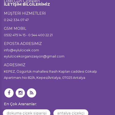
Özel Gün Çiçekleri
İLETİŞİM BİLGİLERİMİZ
MÜŞTERİ HİZMETLERİ
0 242 334 07 47
GSM MOBİL
0532 475 14 15 - 0 544 400 22 21
EPOSTA ADRESİMİZ
info@eylulcicek.com
eylulcicekorganizasyon@gmail.com
ADRESİMİZ
KEPEZ, Özgürlük mahallesi Rasih Kaplan caddesi Gökalp
Apartmanı No:82/A, Kepez/Antalya, 07025 Antalya
En Çok Arananlar:
dokuma çiçek siparişi
antalya çiçekçi