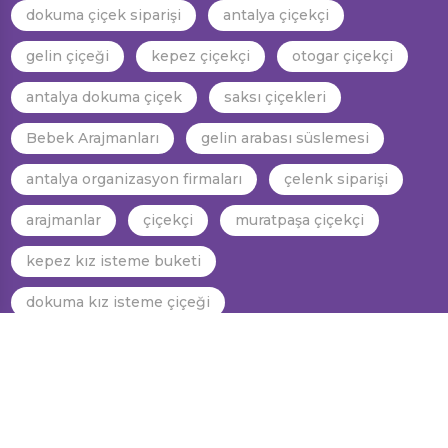
dokuma çiçek siparişi
antalya çiçekçi
gelin çiçeği
kepez çiçekçi
otogar çiçekçi
antalya dokuma çiçek
saksı çiçekleri
Bebek Arajmanları
gelin arabası süslemesi
antalya organizasyon firmaları
çelenk siparişi
arajmanlar
çiçekçi
muratpaşa çiçekçi
kepez kız isteme buketi
dokuma kız isteme çiçeği
dokuma gelin araba süslemesi
kepez gelin el çiçeği
dokuma gelin el çiçeği
antalya gelin el çiçeği
antalya kız isteme çiçeği