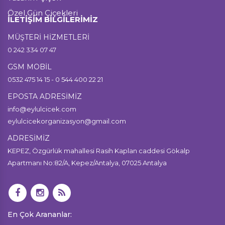
Özel Gün Çiçekleri
İLETİŞİM BİLGİLERİMİZ
MÜŞTERİ HİZMETLERİ
0 242 334 07 47
GSM MOBİL
0532 475 14 15 - 0 544 400 22 21
EPOSTA ADRESİMİZ
info@eylulcicek.com
eylulcicekorganizasyon@gmail.com
ADRESİMİZ
KEPEZ, Özgürlük mahallesi Rasih Kaplan caddesi Gökalp
Apartmanı No:82/A, Kepez/Antalya, 07025 Antalya
En Çok Arananlar: