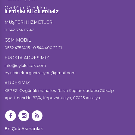
Özel Gün Çiçekleri
İLETİŞİM BİLGİLERİMİZ
MÜŞTERİ HİZMETLERİ
0 242 334 07 47
GSM MOBİL
0532 475 14 15 - 0 544 400 22 21
EPOSTA ADRESİMİZ
info@eylulcicek.com
eylulcicekorganizasyon@gmail.com
ADRESİMİZ
KEPEZ, Özgürlük mahallesi Rasih Kaplan caddesi Gökalp
Apartmanı No:82/A, Kepez/Antalya, 07025 Antalya
En Çok Arananlar: