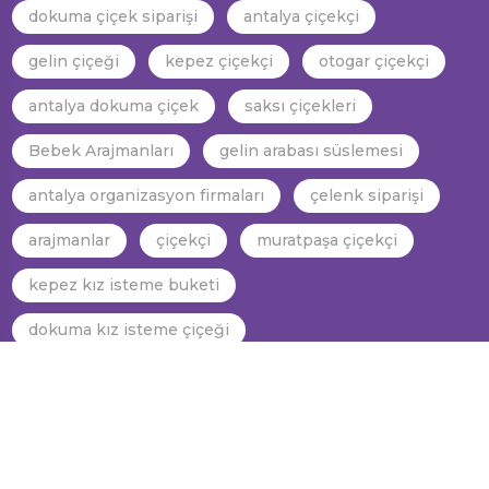
dokuma çiçek siparişi
antalya çiçekçi
gelin çiçeği
kepez çiçekçi
otogar çiçekçi
antalya dokuma çiçek
saksı çiçekleri
Bebek Arajmanları
gelin arabası süslemesi
antalya organizasyon firmaları
çelenk siparişi
arajmanlar
çiçekçi
muratpaşa çiçekçi
kepez kız isteme buketi
dokuma kız isteme çiçeği
dokuma gelin araba süslemesi
kepez gelin el çiçeği
dokuma gelin el çiçeği
antalya gelin el çiçeği
antalya kız isteme çiçeği