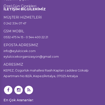
Özel Gün Çiçekleri
İLETİŞİM BİLGİLERİMİZ
MÜŞTERİ HİZMETLERİ
0 242 334 07 47
GSM MOBİL
0532 475 14 15 - 0 544 400 22 21
EPOSTA ADRESİMİZ
info@eylulcicek.com
eylulcicekorganizasyon@gmail.com
ADRESİMİZ
KEPEZ, Özgürlük mahallesi Rasih Kaplan caddesi Gökalp
Apartmanı No:82/A, Kepez/Antalya, 07025 Antalya
En Çok Arananlar: