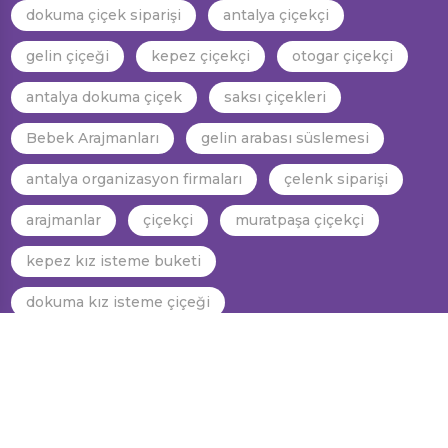
dokuma çiçek siparişi
antalya çiçekçi
gelin çiçeği
kepez çiçekçi
otogar çiçekçi
antalya dokuma çiçek
saksı çiçekleri
Bebek Arajmanları
gelin arabası süslemesi
antalya organizasyon firmaları
çelenk siparişi
arajmanlar
çiçekçi
muratpaşa çiçekçi
kepez kız isteme buketi
dokuma kız isteme çiçeği
dokuma gelin araba süslemesi
kepez gelin el çiçeği
dokuma gelin el çiçeği
antalya gelin el çiçeği
antalya kız isteme çiçeği