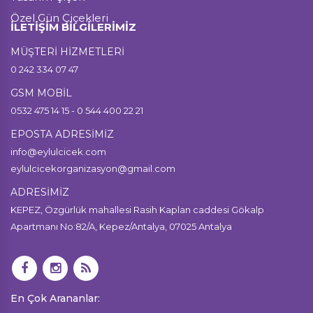
Özel Gün Çiçekleri
İLETİŞİM BİLGİLERİMİZ
MÜŞTERİ HİZMETLERİ
0 242 334 07 47
GSM MOBİL
0532 475 14 15 - 0 544 400 22 21
EPOSTA ADRESİMİZ
info@eylulcicek.com
eylulcicekorganizasyon@gmail.com
ADRESİMİZ
KEPEZ, Özgürlük mahallesi Rasih Kaplan caddesi Gökalp
Apartmanı No:82/A, Kepez/Antalya, 07025 Antalya
En Çok Arananlar: