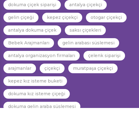
dokuma çiçek siparişi
antalya çiçekçi
gelin çiçeği
kepez çiçekçi
otogar çiçekçi
antalya dokuma çiçek
saksı çiçekleri
Bebek Arajmanları
gelin arabası süslemesi
antalya organizasyon firmaları
çelenk siparişi
arajmanlar
çiçekçi
muratpaşa çiçekçi
kepez kız isteme buketi
dokuma kız isteme çiçeği
dokuma gelin araba süslemesi
kepez gelin el çiçeği
dokuma gelin el çiçeği
antalya gelin el çiçeği
antalya kız isteme çiçeği