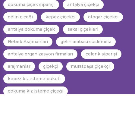
dokuma çiçek siparişi
antalya çiçekçi
gelin çiçeği
kepez çiçekçi
otogar çiçekçi
antalya dokuma çiçek
saksı çiçekleri
Bebek Arajmanları
gelin arabası süslemesi
antalya organizasyon firmaları
çelenk siparişi
arajmanlar
çiçekçi
muratpaşa çiçekçi
kepez kız isteme buketi
dokuma kız isteme çiçeği
dokuma gelin araba süslemesi
kepez gelin el çiçeği
dokuma gelin el çiçeği
antalya gelin el çiçeği
antalya kız isteme çiçeği