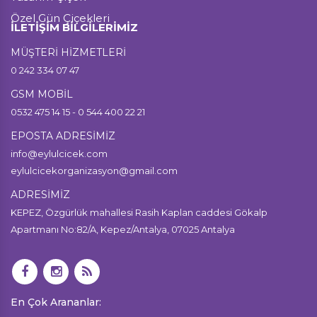
Özel Gün Çiçekleri
İLETİŞİM BİLGİLERİMİZ
MÜŞTERİ HİZMETLERİ
0 242 334 07 47
GSM MOBİL
0532 475 14 15 - 0 544 400 22 21
EPOSTA ADRESİMİZ
info@eylulcicek.com
eylulcicekorganizasyon@gmail.com
ADRESİMİZ
KEPEZ, Özgürlük mahallesi Rasih Kaplan caddesi Gökalp
Apartmanı No:82/A, Kepez/Antalya, 07025 Antalya
En Çok Arananlar: