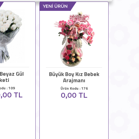
YENİ ÜRÜN
Beyaz Gül
Büyük Boy Kız Bebek
keti
Arajmanı
odu : 109
Ürün Kodu : 176
,00 TL
0,00 TL