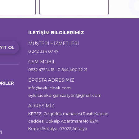
İLETİŞİM BİLGİLERİMİZ
MÜŞTERİ HİZMETLERİ
YIT OL
0 242 334 07 47
GSM MOBİL
0532 475 14 15 - 0 544 400 22 21
EPOSTA ADRESİMİZ
RİLER
info@eylulcicek.com
eylulcicekorganizasyon@gmail.com
ADRESİMİZ
KEPEZ, Özgürlük mahallesi Rasih Kaplan
caddesi Gökalp Apartmanı No:82/A,
Kepez/Antalya, 07025 Antalya
i