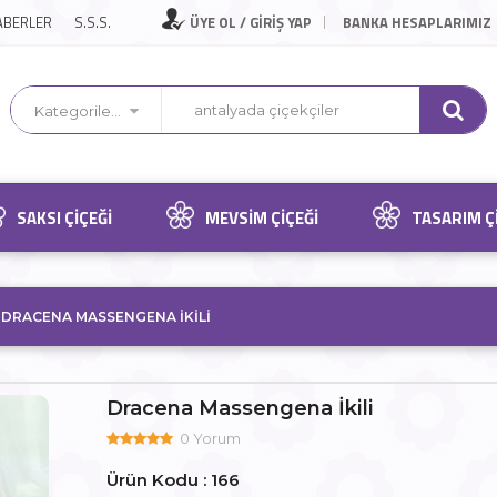
ABERLER
S.S.S.
ÜYE OL / GİRİŞ YAP
BANKA HESAPLARIMIZ
Kategorilerimiz
SAKSI ÇIÇEĞI
MEVSIM ÇIÇEĞI
TASARIM Ç
/
DRACENA MASSENGENA İKILI
Dracena Massengena İkili
0 Yorum
Ürün Kodu : 166