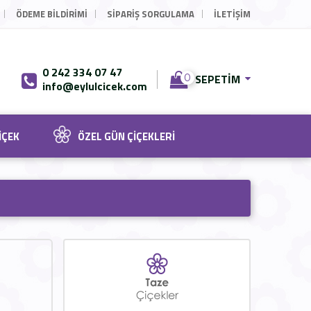
ÖDEME BILDIRIMI
SIPARIŞ SORGULAMA
İLETİŞİM
0 242 334 07 47
SEPETIM
0
info@eylulcicek.com
IÇEK
ÖZEL GÜN ÇIÇEKLERI