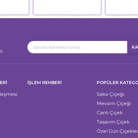
KA
z.
ERI
İŞLEM REHBERİ
POPÜLER KATEGO
zleşmesi
Saksı Çiçeği
Mevsim Çiçeği
Canlı Çiçek
Tasarım Çiçek
Özel Gün Çiçekler