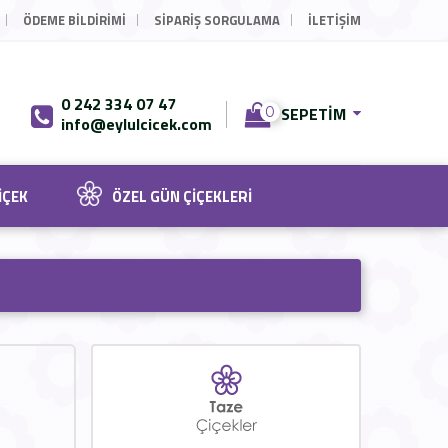
ÖDEME BILDIRIMI
SIPARIŞ SORGULAMA
İLETİŞİM
0 242 334 07 47
SEPETIM
0
info@eylulcicek.com
IÇEK
ÖZEL GÜN ÇIÇEKLERI