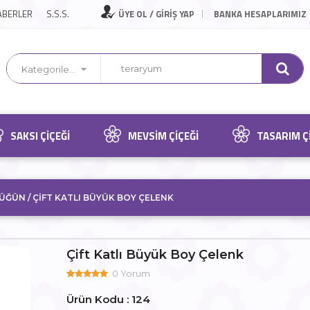
ABERLER
S.S.S.
ÜYE OL / GİRİŞ YAP
BANKA HESAPLARIMIZ
Kategorilerimiz
SAKSI ÇIÇEĞI
MEVSIM ÇIÇEĞI
TASARIM Ç
DÜĞÜN /
ÇIFT KATLI BÜYÜK BOY ÇELENK
Çift Katlı Büyük Boy Çelenk
0 Yorum
Ürün Kodu : 124