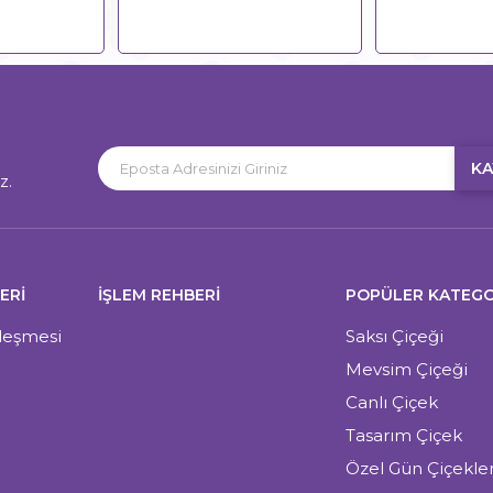
KA
z.
ERI
İŞLEM REHBERİ
POPÜLER KATEGO
zleşmesi
Saksı Çiçeği
Mevsim Çiçeği
Canlı Çiçek
Tasarım Çiçek
Özel Gün Çiçekler