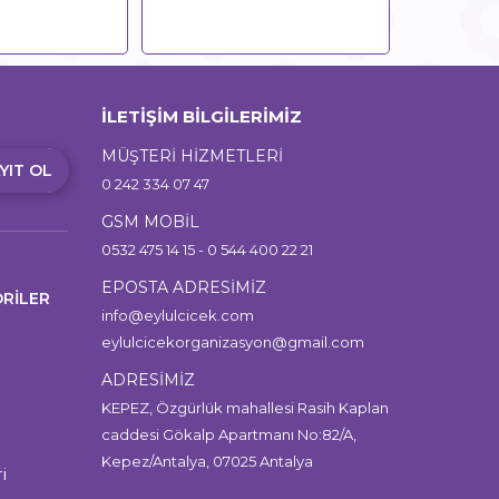
İLETİŞİM BİLGİLERİMİZ
MÜŞTERİ HİZMETLERİ
YIT OL
0 242 334 07 47
GSM MOBİL
0532 475 14 15 - 0 544 400 22 21
EPOSTA ADRESİMİZ
RİLER
info@eylulcicek.com
eylulcicekorganizasyon@gmail.com
ADRESİMİZ
KEPEZ, Özgürlük mahallesi Rasih Kaplan
caddesi Gökalp Apartmanı No:82/A,
Kepez/Antalya, 07025 Antalya
i