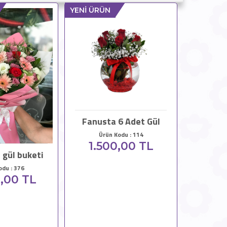
YENİ ÜRÜN
Fanusta 6 Adet Gül
Ürün Kodu : 114
1.500,00 TL
 gül buketi
odu : 376
,00 TL