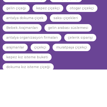
gelin çiçeği
kepez çiçekçi
otogar çiçekçi
antalya dokuma çiçek
saksı çiçekleri
Bebek Arajmanları
gelin arabası süslemesi
antalya organizasyon firmaları
çelenk siparişi
arajmanlar
çiçekçi
muratpaşa çiçekçi
kepez kız isteme buketi
dokuma kız isteme çiçeği
dokuma gelin araba süslemesi
kepez gelin el çiçeği
dokuma gelin el çiçeği
antalya gelin el çiçeği
antalya kız isteme çiçeği
antalya gelin araba süslemesi