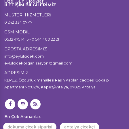
Özel Gün Çiçekleri
İLETİŞİM BİLGİLERİMİZ
MÜŞTERİ HİZMETLERİ
0 242 334 07 47
GSM MOBİL
0532 475 14 15 - 0 544 400 22 21
EPOSTA ADRESİMİZ
info@eylulcicek.com
eylulcicekorganizasyon@gmail.com
ADRESİMİZ
KEPEZ, Özgürlük mahallesi Rasih Kaplan caddesi Gökalp
Apartmanı No:82/A, Kepez/Antalya, 07025 Antalya
En Çok Arananlar:
dokuma çiçek siparişi
antalya çiçekçi