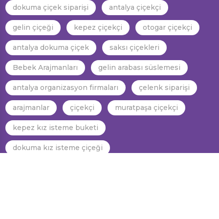
dokuma çiçek siparişi
antalya çiçekçi
gelin çiçeği
kepez çiçekçi
otogar çiçekçi
antalya dokuma çiçek
saksı çiçekleri
Bebek Arajmanları
gelin arabası süslemesi
antalya organizasyon firmaları
çelenk siparişi
arajmanlar
çiçekçi
muratpaşa çiçekçi
kepez kız isteme buketi
dokuma kız isteme çiçeği
dokuma gelin araba süslemesi
kepez gelin el çiçeği
dokuma gelin el çiçeği
antalya gelin el çiçeği
antalya kız isteme çiçeği