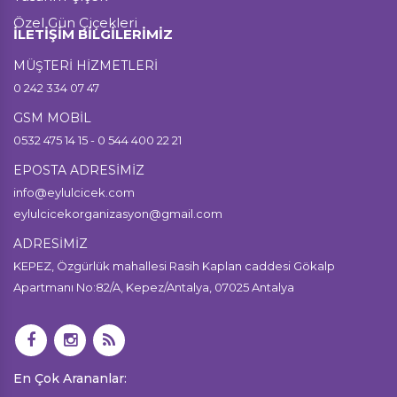
Özel Gün Çiçekleri
İLETİŞİM BİLGİLERİMİZ
MÜŞTERİ HİZMETLERİ
0 242 334 07 47
GSM MOBİL
0532 475 14 15 - 0 544 400 22 21
EPOSTA ADRESİMİZ
info@eylulcicek.com
eylulcicekorganizasyon@gmail.com
ADRESİMİZ
KEPEZ, Özgürlük mahallesi Rasih Kaplan caddesi Gökalp
Apartmanı No:82/A, Kepez/Antalya, 07025 Antalya
En Çok Arananlar: