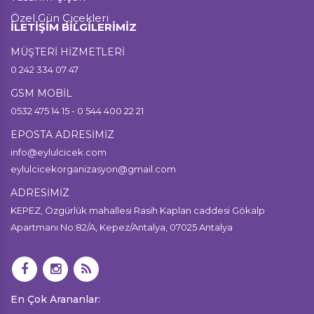
Özel Gün Çiçekleri
İLETİŞİM BİLGİLERİMİZ
MÜŞTERİ HİZMETLERİ
0 242 334 07 47
GSM MOBİL
0532 475 14 15 - 0 544 400 22 21
EPOSTA ADRESİMİZ
info@eylulcicek.com
eylulcicekorganizasyon@gmail.com
ADRESİMİZ
KEPEZ, Özgürlük mahallesi Rasih Kaplan caddesi Gökalp
Apartmanı No:82/A, Kepez/Antalya, 07025 Antalya
En Çok Arananlar: