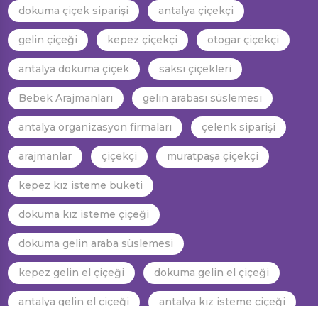
dokuma çiçek siparişi
antalya çiçekçi
gelin çiçeği
kepez çiçekçi
otogar çiçekçi
antalya dokuma çiçek
saksı çiçekleri
Bebek Arajmanları
gelin arabası süslemesi
antalya organizasyon firmaları
çelenk siparişi
arajmanlar
çiçekçi
muratpaşa çiçekçi
kepez kız isteme buketi
dokuma kız isteme çiçeği
dokuma gelin araba süslemesi
kepez gelin el çiçeği
dokuma gelin el çiçeği
antalya gelin el çiçeği
antalya kız isteme çiçeği